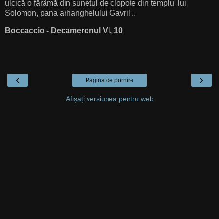
ulcică o fărâmă din sunetul de clopote din templul lui
Solomon, pana arhanghelului Gavril...
Boccaccio - Decameronul VI,
10
‹
›
Pagina de pornire
Afișați versiunea pentru web