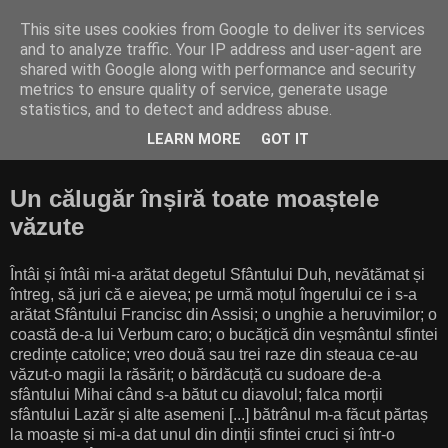
This site uses cookies from Google to deliver its services
Cititor amator
and to analyze traffic. Your IP address and user-agent are
shared with Google along with performance and security
metrics to ensure quality of service, generate usage
"Finally, from so little sleeping and so much reading, his
statistics, and to detect and address abuse.
brain dried up and he went completely out of his mind.”
LEARN MORE
GOT IT
(Miguel de Cervantes Saavedra, Don Quixote)
Un călugăr înșiră toate moaștele
văzute
Întâi și întâi mi-a arătat degetul Sfântului Duh, nevătămat și
întreg, să juri că e aievea; pe urmă moțul îngerului ce i s-a
arătat Sfântului Francisc din Assisi; o unghie a heruvimilor; o
coastă de-a lui Verbum caro; o bucățică din veșmântul sfintei
credințe catolice; vreo două sau trei raze din steaua ce-au
văzut-o magii la răsărit; o bărdăcuță cu sudoare de-a
sfântului Mihai când s-a bătut cu diavolul; falca morții
sfântului Lazăr și alte asemeni [...] bătrânul m-a făcut părtaș
la moaște și mi-a dat unul din dinții sfintei cruci și într-o