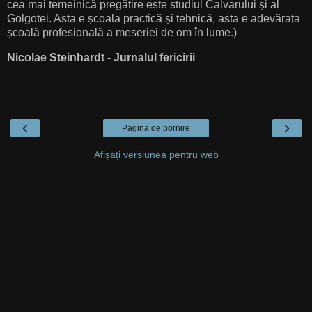
cea mai temeinică pregătire este studiul Calvarului și al
Golgotei. Asta e școala practică și tehnică, asta e adevărata
școală profesională a meseriei de om în lume.)
Nicolae Steinhardt - Jurnalul fericirii
‹
›
Pagina de pornire
Afișați versiunea pentru web