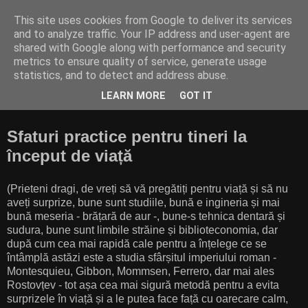
This site uses cookies from Google to deliver its services
Cititor amator
and to analyze traffic. Your IP address and user-agent are
shared with Google along with performance and security
metrics to ensure quality of service, generate usage
"Finally, from so little sleeping and so much reading, his
statistics, and to detect and address abuse.
brain dried up and he went completely out of his mind.”
LEARN MORE
GOT IT
(Miguel de Cervantes Saavedra, Don Quixote)
Sfaturi practice pentru tineri la
început de viață
(Prieteni dragi, de vreți să vă pregătiți pentru viață și să nu
aveți surprize, bune sunt studiile, bună e ingineria și mai
bună meseria - brățară de aur -, bune-s tehnica dentară și
sudura, bune sunt limbile străine și biblioteconomia, dar
după cum cea mai rapidă cale pentru a înțelege ce se
întâmplă astăzi este a studia sfârșitul imperiului roman -
Montesquieu, Gibbon, Mommsen, Ferrero, dar mai ales
Rostovțev - tot așa cea mai sigură metodă pentru a evita
surprizele în viață și a le putea face față cu oarecare calm,