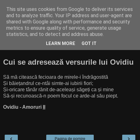
This site uses cookies from Google to deliver its services
Cititor amator
and to analyze traffic. Your IP address and user-agent are
shared with Google along with performance and security
metrics to ensure quality of service, generate usage
"Finally, from so little sleeping and so much reading, his
statistics, and to detect and address abuse.
brain dried up and he went completely out of his mind.”
LEARN MORE
GOT IT
(Miguel de Cervantes Saavedra, Don Quixote)
Cui se adresează versurile lui Ovidiu
Să mă citească fecioara de mirele-i îndrăgostită
Și băiețandrul ce-ntâi simte-ai iubirii fiori;
Și-oricare tânăr rănit de-aceleași săgeți ca și mine
Să-și recunoască-n poem focul ce arde-al său piept.
Ovidiu - Amoruri
II
‹
›
Pagina de pornire